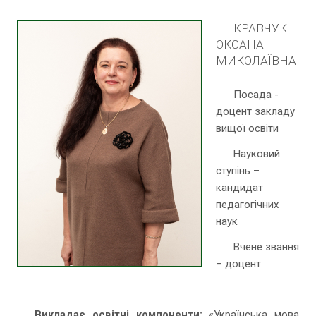
КРАВЧУК
ОКСАНА
МИКОЛАЇВНА
Посада -
доцент закладу
вищої освіти
Науковий
ступінь –
кандидат
педагогічних
наук
Вчене звання
– доцент
Викладає освітні компоненти:
«Українська мова