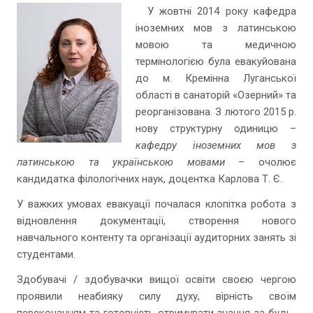
У жовтні 2014 року кафедра
іноземних мов з латинською
мовою та медичною
термінологією була евакуйована
до м. Кремінна Луганської
області в санаторій «Озерний» та
реорганізована. З лютого 2015 р.
нову структурну одиницю –
кафедру іноземних мов з
латинською та українською мовами
– очолює
кандидатка філологічних наук, доцентка Карлова Т. Є.
У важких умовах евакуації почалася клопітка робота з
відновлення документації, створення нового
навчального контенту та організації аудиторних занять зі
студентами.
Здобувачі / здобувачки вищої освіти своєю чергою
проявили неабияку силу духу, вірність своїм