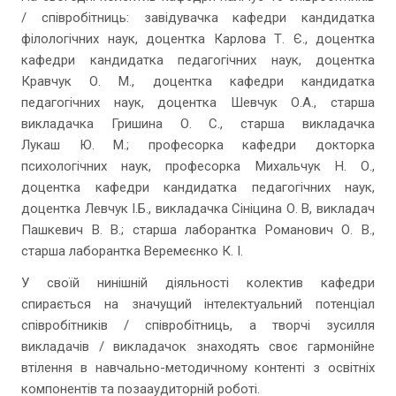
/ співробітниць: завідувачка кафедри кандидатка
філологічних наук, доцентка Карлова Т. Є., доцентка
кафедри кандидатка педагогічних наук, доцентка
Кравчук О. М., доцентка кафедри кандидатка
педагогічних наук, доцентка Шевчук О.А., старша
викладачка Гришина О. С., старша викладачка
Лукаш Ю. М.; професорка кафедри докторка
психологічних наук, професорка Михальчук Н. О.,
доцентка кафедри кандидатка педагогічних наук,
доцентка Левчук І.Б., викладачка Сініцина О. В, викладач
Пашкевич В. В.; старша лаборантка Романович О. В.,
старша лаборантка Веремеєнко К. І.
У своїй нинішній діяльності колектив кафедри
спирається на значущий інтелектуальний потенціал
співробітників / співробітниць, а творчі зусилля
викладачів / викладачок знаходять своє гармонійне
втілення в навчально-методичному контенті з освітніх
компонентів та позааудиторній роботі.