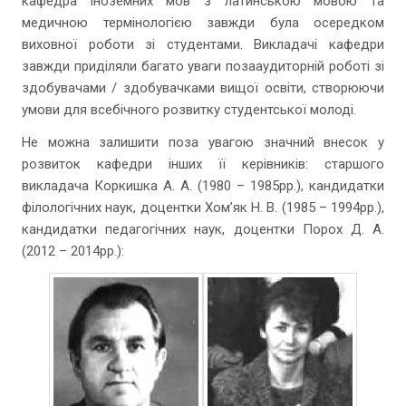
кафедра іноземних мов з латинською мовою та
медичною термінологією завжди була осередком
виховної роботи зі студентами. Викладачі кафедри
завжди приділяли багато уваги позааудиторній роботі зі
здобувачами / здобувачками вищої освіти, створюючи
умови для всебічного розвитку студентської молоді.
Не можна залишити поза увагою значний внесок у
розвиток кафедри інших її керівників: старшого
викладача Коркишка А. А. (1980 – 1985рр.), кандидатки
філологічних наук, доцентки Хом’як Н. В. (1985 – 1994рр.),
кандидатки педагогічних наук, доцентки Порох Д. А.
(2012 – 2014рр.):