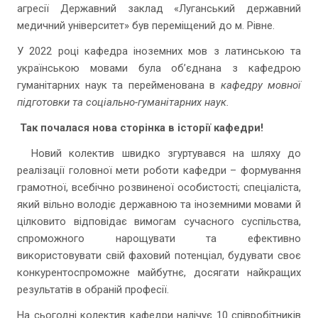
агресії Державний заклад «Луганський державний
медичний університет» був переміщений до м. Рівне.
У 2022 році кафедра іноземних мов з латинською та
українською мовами була об’єднана з кафедрою
гуманітарних наук та перейменована в
кафедру мовної
підготовки та соціально-гуманітарних наук.
Так почалася нова сторінка в історії кафедри!
Новий колектив швидко згуртувався на шляху до
реалізації головної мети роботи кафедри – формування
грамотної, всебічно розвиненої особистості; спеціаліста,
який вільно володіє державною та іноземними мовами й
цілковито відповідає вимогам сучасного суспільства,
спроможного нарощувати та ефективно
використовувати свій фаховий потенціал, будувати своє
конкурентоспроможне майбутнє, досягати найкращих
результатів в обраній професії.
На сьогодні колектив кафедри налічує 10 співробітників