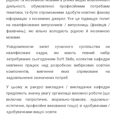
рідною та іноземною мовами в різних видах мовленнєвої
діяльності, обумовленої професійними потребами
тематики, та бути спроможними здобути новітню фахову
інформацію з іноземних джерел. Усе це підвищує попит
на кваліфікованих випускників / випускниць (фахівців /
фахівчинь), які вільно володіють рідною й іноземною
мовами.
Усвідомлюючи запит сучасного суспільства на
кваліфіковані кадри, які мають певний набір
затребуваних сьогоденням Soft Skills, колектив кафедри
невпинно працює над розробкою вибіркових освітніх
компонентів, вивчення яких спрямоване на
задовільнення зазначених потреб.
У цьому ж ракурсі викладачі / викладачки кафедри
приділяють значну увагу організації виховної роботи (що
включає патріотичне, морально-правове, художньо-
естетичне, професійне виховання тощо) зі здобувачами /
здобувачками вищої освіти.