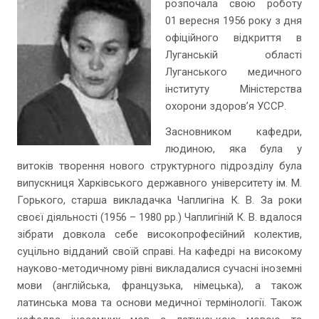
розпочала свою роботу
01 вересня 1956 року з дня
офіційного відкриття в
Луганській області
Луганського медичного
інституту Міністерства
охорони здоров’я УССР.
Засновником кафедри,
людиною, яка була у
витоків творення нового структурного підрозділу була
випускниця Харківського державного університету ім. М.
Горького, старша викладачка Чаплигіна К. В. За роки
своєї діяльності (1956 – 1980 рр.) Чаплигіній К. В. вдалося
зібрати довкола себе високопрофесійний колектив,
суцільно відданий своїй справі. На кафедрі на високому
науково-методичному рівні викладалися сучасні іноземні
мови (англійська, французька, німецька), а також
латинська мова та основи медичної термінології. Також