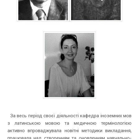
За весь період своєї діяльності кафедра іноземних мов
з латинською мовою та медичною термінологією
активно впроваджувала новітні методики викладання,
працювала над створенням та оновленням навчально-