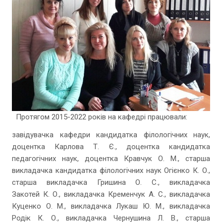
Протягом 2015-2022 років на кафедрі працювали:
завідувачка кафедри кандидатка філологічних наук,
доцентка Карлова Т. Є., доцентка кандидатка
педагогічних наук, доцентка Кравчук О. М., старша
викладачка кандидатка філологічних наук Огієнко К. О.,
старша викладачка Гришина О. С., викладачка
Закотей К. О., викладачка Кременчук А. С., викладачка
Куценко О. М., викладачка Лукаш Ю. М., викладачка
Родік К. О., викладачка Чернушина Л. В., старша