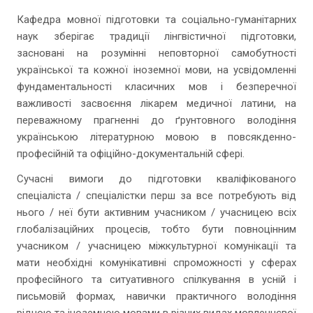
Кафедра мовної підготовки та соціально-гуманітарних
наук зберігає традиції лінгвістичної підготовки,
засновані на розумінні неповторної самобутності
української та кожної іноземної мови, на усвідомленні
фундаментальності класичних мов і безперечної
важливості засвоєння лікарем медичної латини, на
переважному прагненні до ґрунтовного володіння
українською літературною мовою в повсякденно-
професійній та офіційно-документальній сфері.
Сучасні вимоги до підготовки кваліфікованого
спеціаліста / спеціалістки перш за все потребують від
нього / неї бути активним учасником / учасницею всіх
глобалізаційних процесів, тобто бути повноцінним
учасником / учасницею міжкультурної комунікації та
мати необхідні комунікативні спроможності у сферах
професійного та ситуативного спілкування в усній і
письмовій формах, навички практичного володіння