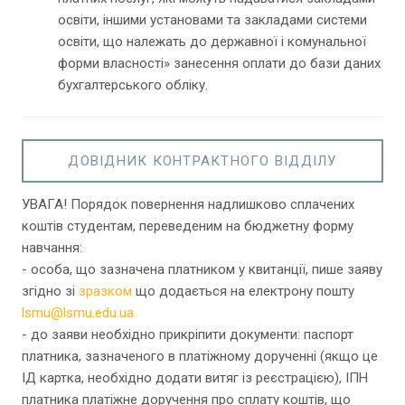
освіти, іншими установами та закладами системи
освіти, що належать до державної і комунальної
форми власності» занесення оплати до бази даних
бухгалтерського обліку.
ДОВІДНИК КОНТРАКТНОГО ВІДДІЛУ
УВАГА! Порядок повернення надлишково сплачених
коштів студентам, переведеним на бюджетну форму
навчання:
- особа, що зазначена платником у квитанції, пише заяву
згідно зі
зразком
що додається на електрону пошту
lsmu@lsmu.edu.ua
- до заяви необхідно прикріпити документи: паспорт
платника, зазначеного в платіжному дорученні (якщо це
ІД картка, необхідно додати витяг із реєстрацією), ІПН
платника платіжне доручення про сплату коштів, що