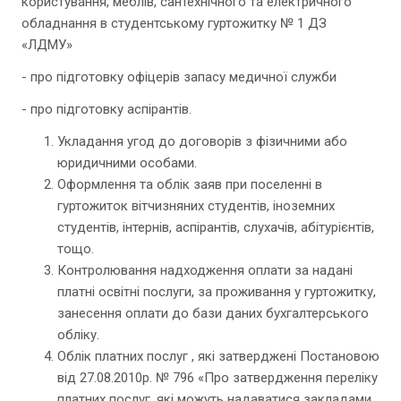
користування, меблів, сантехнічного та електричного
обладнання в студентському гуртожитку № 1 ДЗ
«ЛДМУ»
- про підготовку офіцерів запасу медичної служби
- про підготовку аспірантів.
Укладання угод до договорів з фізичними або
юридичними особами.
Оформлення та облік заяв при поселенні в
гуртожиток вітчизняних студентів, іноземних
студентів, інтернів, аспірантів, слухачів, абітурієнтів,
тощо.
Контролювання надходження оплати за надані
платні освітні послуги, за проживання у гуртожитку,
занесення оплати до бази даних бухгалтерського
обліку.
Облік платних послуг , які затверджені Постановою
від 27.08.2010р. № 796 «Про затвердження переліку
платних послуг, які можуть надаватися закладами