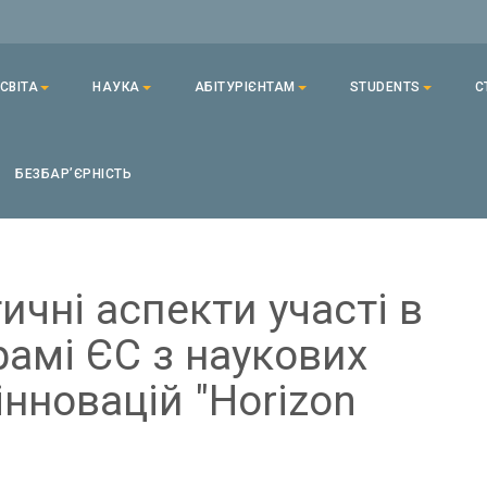
СВІТА
НАУКА
АБІТУРІЄНТАМ
STUDENTS
С
БЕЗБАРʼЄРНІСТЬ
ичні аспекти участі в
амі ЄС з наукових
інновацій "Horizon