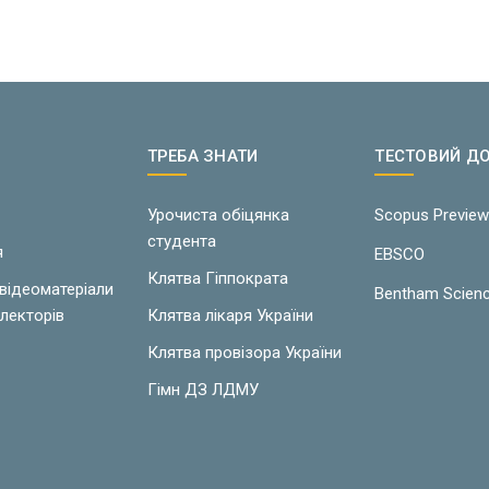
ТРЕБА ЗНАТИ
ТЕСТОВИЙ Д
Урочиста обіцянка
Scopus Previe
студента
я
EBSCO
Клятва Гіппократа
 відеоматеріали
Bentham Scien
лекторів
Клятва лікаря України
Клятва провізора України
Гімн ДЗ ЛДМУ