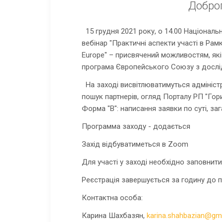
Доброг
15 грудня 2021 року, о 14.00 Національ
вебінар "Практичні аспекти участі в Рам
Europe" – присвячений можливостям, як
програма Європейського Союзу з дослід
На заході висвітлюватимуться адміністр
пошук партнерів, огляд Порталу РП "Гор
Форма "В": написання заявки по суті, за
Программа заходу - додається
Захід відбуватиметься в Zoom
Для участі у заході необхідно заповнит
Реєстрація завершується за годину до п
Контактна особа:
Карина Шахбазян,
karina.shahbazian@gm