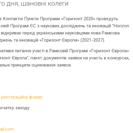
о дня, шановні колеги
ні Контактні Пункти Програми «Горизонт 2020» проведуть
ковій Програмі ЄС з наукових досліджень та інновацій "Horizon
і відкриває перед українськими науковцями нова Рамкова
жень та інновацій «Горизонт Європа» (2021-2027).
ативні питання участі в Рамковій Програмі «Горизонт Європа»:
изонт Європа", пакет документів заявки на участь в конкурсах,
гальні принципи оцінювання заявок.
и
реєстраційну форму
очатку заходу.
ail.com