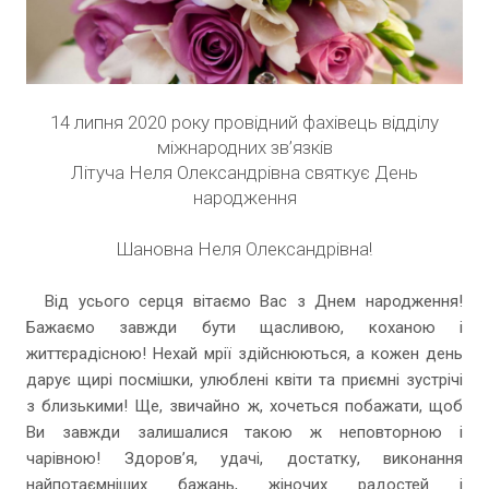
14 липня 2020 року провідний фахівець відділу
міжнародних зв’язків
Літуча Неля Олександрівна святкує День
народження
Шановна Неля Олександрівна!
Від усього серця вітаємо Вас з Днем народження!
Бажаємо завжди бути щасливою, коханою і
життєрадісною! Нехай мрії здійснюються, а кожен день
дарує щирі посмішки, улюблені квіти та приємні зустрічі
з близькими! Ще, звичайно ж, хочеться побажати, щоб
Ви завжди залишалися такою ж неповторною і
чарівною! Здоров’я, удачі, достатку, виконання
найпотаємніших бажань, жіночих радостей і