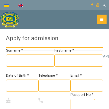
Apply for admission
Surname *
First name *
AP
Date of Birth *
Telephone *
Email *
Passport No *