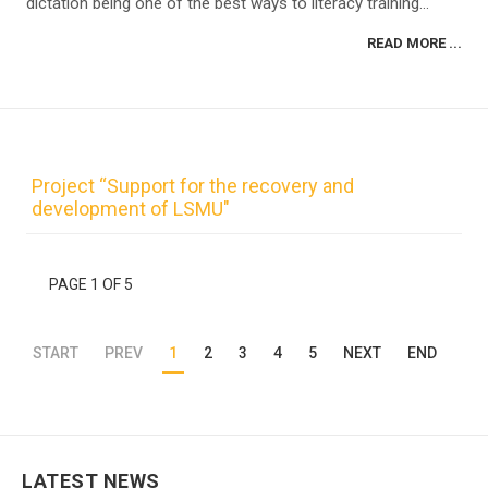
dictation being one of the best ways to literacy training...
READ MORE ...
Project “Support for the recovery and
development of LSMU"
PAGE 1 OF 5
START
PREV
1
2
3
4
5
NEXT
END
LATEST NEWS