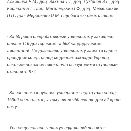
Альошина Р.М., доц. Вахтіна Т.І., доц. Лук’янов В.Г., доц.
Корнієць Н.Г., доц. Магалецький І.Ф., доц. Меженський
П.П., доц. Мироненко О.М. і ще багато і багато інших.
- За 50 років співробітниками університету захищено
більше 116 докторських та 668 кандидатських
дисертацій. Це дозволило університету зайняти одне з
провідних місць серед медичних закладів України,
оскільки показник викладачів із науковими ступенями
становить 87%.
- За час свого існування університет підготував понад
15000 спеціалістів, у тому числі 950 лікарів для 52 країн
світу.
- Усе вищесказане гарантує подальший розвиток