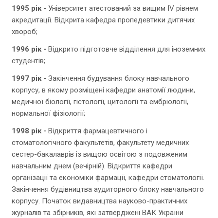
1995 рік -
Університет атестований за вищим ІV рівнем
акредитації. Відкрита кафедра пропедевтики дитячих
хвороб;
1996 рік -
Відкрито підготовче відділення для іноземних
студентів;
1997 рік -
Закінчення будування блоку навчального
корпусу, в якому розміщені кафедри анатомії людини,
медичної біології, гістології, цитології та ембріології,
нормальної фізіології;
1998 рік -
Відкриття фармацевтичного і
стоматологічного факультетів, факультету медичних
сестер-бакалаврів із вищою освітою з подовженим
навчальним днем (вечірній). Відкриття кафедри
організації та економіки фармації, кафедри стоматології.
Закінчення будівництва аудиторного блоку навчального
корпусу. Початок видавництва науково-практичних
журналів та збірників, які затверджені ВАК України