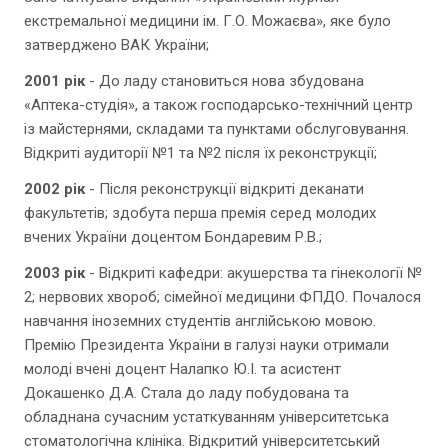
екстремальної медицини ім. Г.О. Можаєва», яке було
затверджено ВАК України;
2001 рік
- До ладу становиться нова збудована
«Аптека-студія», а також господарсько-технічний центр
із майстернями, складами та пунктами обслуговування.
Відкриті аудиторії №1 та №2 після їх реконструкції;
2002 рік
- Після реконструкції відкриті деканати
факультетів; здобута перша премія серед молодих
вчених України доцентом Бондаревим Р.В.;
2003 рік
- Відкриті кафедри: акушерства та гінекології №
2; нервових хвороб; сімейної медицини ФПДО. Почалося
навчання іноземних студентів англійською мовою.
Премію Президента України в галузі науки отримали
молоді вчені доцент Налапко Ю.І. та асистент
Докашенко Д.А. Стала до ладу побудована та
обладнана сучасним устаткуванням університетська
стоматологічна клініка. Відкритий університетський