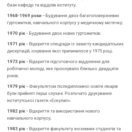
бази кафедр та відділів інституту;
1968-1969 роки -
Будування двох багатоповерхневих
гуртожитків, навчального корпусу у медичному містечку;
1970 рік -
Будування двох нових гуртожитків;
1971 рік -
Відкриття спецради із захисту кандидатських
дисертацій, існування якої припинилося у 1975 році;
1973 рік -
Відкриття підготовчого відділення для
робітничої молоді, яке проіснувало близько двадцяти
років;
1979 рік -
Факультетом післядипломної освіти лікарів
були прийняті перші слухачі. Розпочато друкування
інститутської газети «Ескулап»;
1982 рік -
Відкриття та використання нового
навчального корпусу;
1983 рік -
Відкриття факультету іноземних студентів та