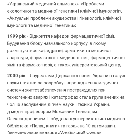
«Український медичний альманах», «Проблеми
екологічної та медичної генетики і клінічної імунології»,
«Актуальні проблеми акушерства і гінекології, клінічної
імунології та медичної генетики»;
1999 рік -
Відкриття кафедри фармацевтичної хімії.
Будування блоку навчального корпусу, в якому
розміщуються кафедри інформатики та медичної
апаратури, фармакології, медичної хімії, фармацевтичної
хімії та фармакогнозії, а також університетський центр;
2000 рік
- Лауреатами Державної премії України в галузі
науки і техніки за розробку і впровадження медичної
системи життєзабезпечення постраждалих при
техногенних аваріях і катастрофах стала група вчених на
чолі із заслуженим діячем науки і техніки України,
д.мед.н. професором Можаєвим Геннадієм
Олександровичем. Побудовані університетська медична
бібліотека «Палац книги» та гараж на 10 автомашин.
Започаткуване видання «Український журнал