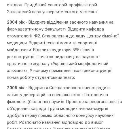
стадіон. Придбаний санаторій-профілакторій.
Закладений парк університетського містечка;
2004 рік
- Відкрите відділення заочного навчання на
фармацевтичному факультеті. Відкрита кафедра
стоматології №2. Становлення до ладу Центру сімейної
медицини. Відкриті тенісні корти та спортивні
майданчики. Відкрита аудиторія №5 після її
реконструкції. Початок видавництва науково-
практичного журналу «Український морфологічний
альманах». У новому приміщенні після реконструкції
почав роботу студентський театр;
2005 рік -
Відкриття Спеціалізованої вченої ради із
захисту дисертацій за спеціальністю «Патологічна
фізіологія (біологічні науки)». Проведена реорганізація та
об’єднання кафедр. Група молодих вчених-хірургів
здобула першу премію обласного конкурсу наукових
робіт. Розпочато навчання відповідно до вимог