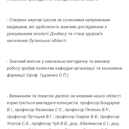
- Створені наукові школи за сучасними напрямками
медицини, які здійснюють важливі дослідження з
урахуванням екології Донбасу та стану здоров’я
населення Луганської області.
- Значний внесок у навчально-методичну та виховну
роботу зробив колектив кафедри організації та економіки
фармації (проф. Гудзенко О.П.)
- Визнанням та повагою далеко за межами нашої області
користуються викладачі-клініцисти: професор Бондарев
В.І., професор Казакова С.Є., професор Пепенін В.Р.,
професор Путінцев В.Г., професор Сімрок В.В., професор
Усатов С.А., професор Чуб В.В., доц. Абалмасов Є.І., доц.