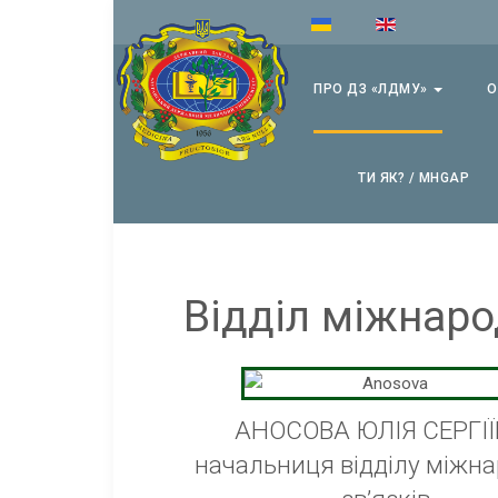
ПРО ДЗ «ЛДМУ»
О
ТИ ЯК? / MHGAP
Відділ міжнаро
АНОСОВА ЮЛІЯ СЕРГІ
начальниця відділу міжн