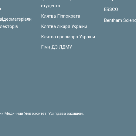
студента
я
EBSCO
Клятва Гіппократа
 відеоматеріали
Bentham Scien
лекторів
Клятва лікаря України
Клятва провізора України
Гімн ДЗ ЛДМУ
й Медичний Університет. Усі права захищені.