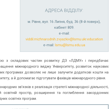
АДРЕСА ВІДДІЛУ:
м. Рівне, вул. 16 Липня, буд. 36 (8-й поверх),
кабінет 809.
е-mail:
viddil.mizhnarodnih.zvyazkiv@lsmu.ukr.education
е-mail:
lsmu@lsmu.edu.ua
єю з складових частин розвитку ДЗ «ЛДМУ» і передбачає
ращення міжнародного іміджу Університету, розвиток наукових
дних програмах дозволяє не лише залучити додаткові кошти на
итету, а й допомагає підготувати фахівців міжнародного рівня.
родних зв’язків є реалізація стратегії міжнародної діяльності,
й освітній простір, розширення та поглиблення закордонних
них освітніх програм.