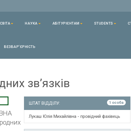
СВІТА
НАУКА
АБІТУРІЄНТАМ
STUDENTS
С
БЕЗБАРʼЄРНІСТЬ
дних зв’язків
1 особa
ШТАТ ВІДДІЛУ:
ЇВНА
Лукаш Юлія Михайлівна - провідний фахівець
ародних