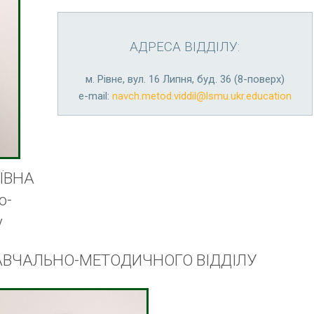
АДРЕСА ВІДДІЛУ:
м. Рівне, вул. 16 Липня, буд. 36 (8-поверх)
е-mail:
navch.metod.viddil@lsmu.ukr.education
ЇВНА
о-
у
АВЧАЛЬНО-МЕТОДИЧНОГО ВІДДІЛУ