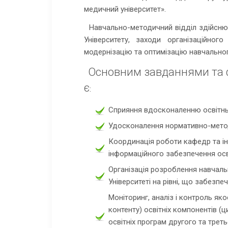
медичний університет».
Навчально-методичний відділ здійснює
Університету, заходи організаційног
модернізацію та оптимізацію навчально
Основним завданнями та 
є
:
Сприяння вдосконаленню освітнь
Удосконалення нормативно-метод
Координація роботи кафедр та інш
інформаційного забезпечення осв
Організація розроблення навчал
Університеті на рівні, що забезпе
Моніторинг, аналіз і контроль я
контенту) освітніх компонентів (
освітніх програм другого та трет