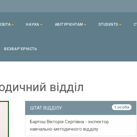
СВІТА
НАУКА
АБІТУРІЄНТАМ
STUDENTS
С
БЕЗБАРʼЄРНІСТЬ
одичний відділ
1 особа
ШТАТ ВІДДІЛУ:
Бартош Вікторія Сергіївна - інспектор
навчально-методичного відділу