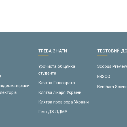
ТРЕБА ЗНАТИ
ТЕСТОВИЙ Д
Урочиста обіцянка
Scopus Previe
студента
я
EBSCO
Клятва Гіппократа
 відеоматеріали
Bentham Scien
лекторів
Клятва лікаря України
Клятва провізора України
Гімн ДЗ ЛДМУ