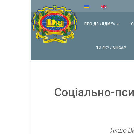
ПРО ДЗ «ЛДМУ»
О
ТИ ЯК? / MHGAP
Соціально-пси
Якщо Ви