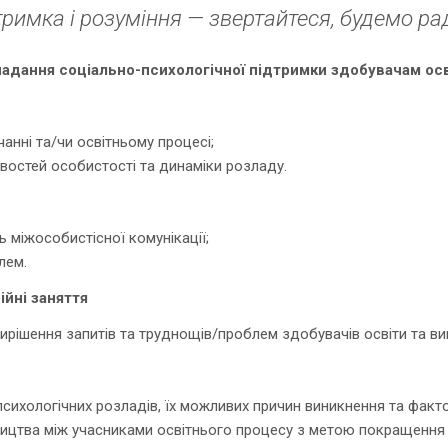
тримка і розуміння — звертайтеся, будемо ра
надання соціально-психологічної підтримки здобувачам осв
анні та/чи освітньому процесі;
востей особистості та динаміки розладу.
міжособистісної комунікації;
лем.
ійні заняття
вирішення запитів та труднощів/проблем здобувачів освіти та ви
психологічних розладів, їх можливих причин виникнення та факто
ництва між учасниками освітнього процесу з метою покращення