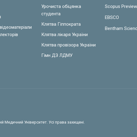
Урочиста обіцянка
Scopus Previe
студента
я
EBSCO
Клятва Гіппократа
 відеоматеріали
Bentham Scien
лекторів
Клятва лікаря України
Клятва провізора України
Гімн ДЗ ЛДМУ
й Медичний Університет. Усі права захищені.