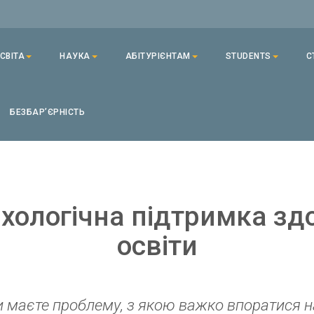
СВІТА
НАУКА
АБІТУРІЄНТАМ
STUDENTS
С
БЕЗБАРʼЄРНІСТЬ
хологічна підтримка зд
освіти
 маєте проблему, з якою важко впоратися н