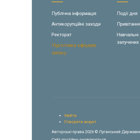
Публічна інформація
Події дня
Антикорупційні заходи
Привітанн
Ректорат
Навчальні
залучених 
Підготовка офіцерів
запасу
Увійти
Створити акаунт
Авторські права 2026 © Луганський Державни
Сайт постійно оновлюється