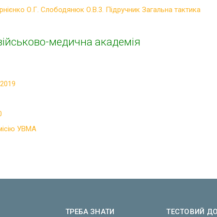
рнієнко О.Г. Слободянюк О.В.3. Підручник Загальна тактика
військово-медична академія
2019
0
місію УВМА
ТРЕБА ЗНАТИ
ТЕСТОВИЙ Д