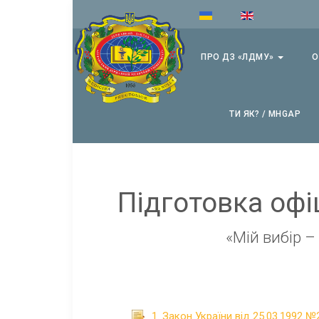
ПРО ДЗ «ЛДМУ»
О
ТИ ЯК? / MHGAP
Підготовка офі
«Мій вибір –
1. Закон України від 25.03.1992 