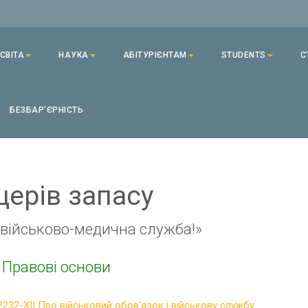
СВІТА
НАУКА
АБІТУРІЄНТАМ
STUDENTS
С
БЕЗБАРʼЄРНІСТЬ
церів запасу
 військово-медична служба!»
Правові основи
№2232-ХІІ Про військовий обов'язок і військову службу