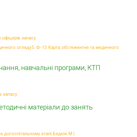
 офіцерів запасу
дичного огляду5. Ф-13 Карта обстеженгня та медичного
чання, навчальні програми, КТП
в запасу
тодичні матеріали до занять
а догоспітальному етапі Бадюк М.І.