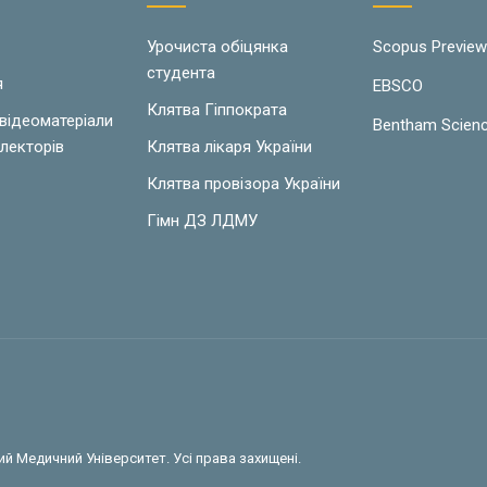
Урочиста обіцянка
Scopus Previe
студента
я
EBSCO
Клятва Гіппократа
 відеоматеріали
Bentham Scien
лекторів
Клятва лікаря України
Клятва провізора України
Гімн ДЗ ЛДМУ
й Медичний Університет. Усі права захищені.