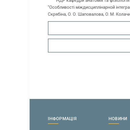
НДР кафедри анатомія та фізіологія
"Особливості міждисциплінарной інтеграц
Скрябіна, О. О. Шаповалова, О. М. Колачин
ІНФОРМАЦІЯ
НОВИНИ