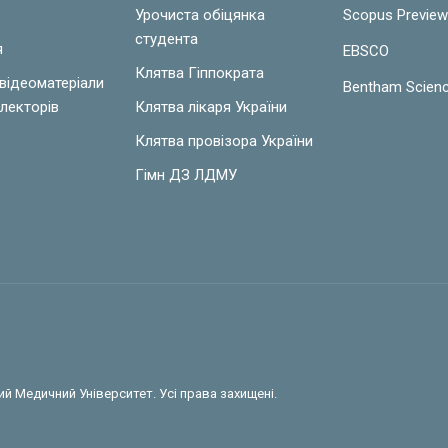
Урочиста обіцянка
Scopus Previe
студента
я
EBSCO
Клятва Гіппократа
 відеоматеріали
Bentham Scien
лекторів
Клятва лікаря України
Клятва провізора України
Гімн ДЗ ЛДМУ
й Медичний Університет. Усі права захищені.