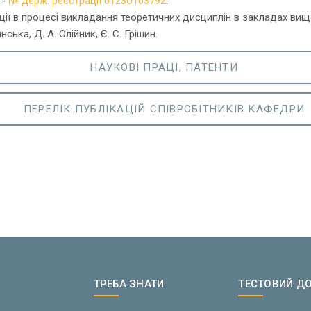
 -
№ держ. реєстрації 0123U103792
.
ії в процесі викладання теоретичних дисциплін в закладах вищої
ська, Д. А. Олійник, Є. С. Грішин.
НАУКОВІ ПРАЦІ, ПАТЕНТИ
ПЕРЕЛІК ПУБЛІКАЦІЙ СПІВРОБІТНИКІВ КАФЕДРИ
ТРЕБА ЗНАТИ
ТЕСТОВИЙ Д