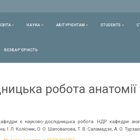
СВІТА
НАУКА
АБІТУРІЄНТАМ
STUDENTS
С
БЕЗБАРʼЄРНІСТЬ
ницька робота анатомії т
афедри є науково-дослідницька робота. НДР кафедри ана
а, І. Л. Колісник, О. О. Шаповалова, Т. В. Саламадзе, А. О. Турзає