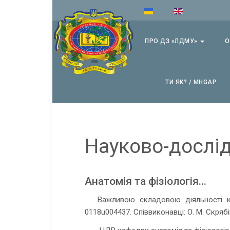
ПРО ДЗ «ЛДМУ»
О
ТИ ЯК? / MHGAP
Науково-дослід
Анатомія та фізіологія...
Важливою складовою діяльності к
0118u004437. Співвиконавці: О. М. Скрябін