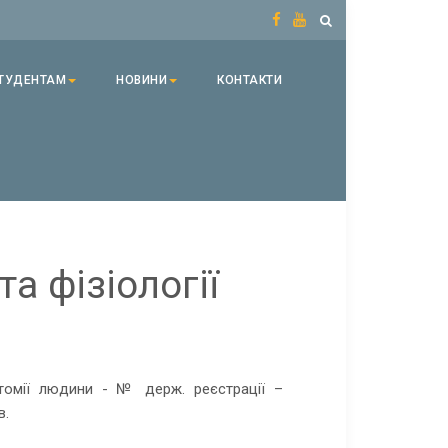
ТУДЕНТАМ
НОВИНИ
КОНТАКТИ
а фізіології
томії людини - № держ. реєстрації –
в.