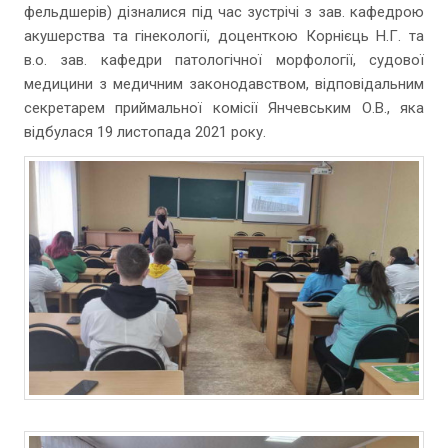
фельдшерів) дізналися під час зустрічі з зав. кафедрою
акушерства та гінекології, доценткою Корнієць Н.Г. та
в.о. зав. кафедри патологічної морфології, судової
медицини з медичним законодавством, відповідальним
секретарем приймальної комісії Янчевським О.В., яка
відбулася 19 листопада 2021 року.