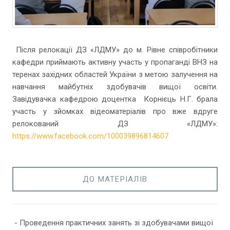
Після релокації ДЗ «ЛДМУ» до м. Рівне співробітники
кафедри приймають активну участь у пропаганді ВНЗ на
теренах західних областей України з метою залучення на
навчання майбутніх здобувачів вищої освіти.
Завідувачка кафедрою доцентка Корнієць Н.Г. брала
участь у зйомках відеоматеріалів про вже вдруге
релокований ДЗ «ЛДМУ»:
https://www.facebook.com/100039896814607
ДО МАТЕРІАЛІВ
- Проведення практичних занять зі здобувачами вищої