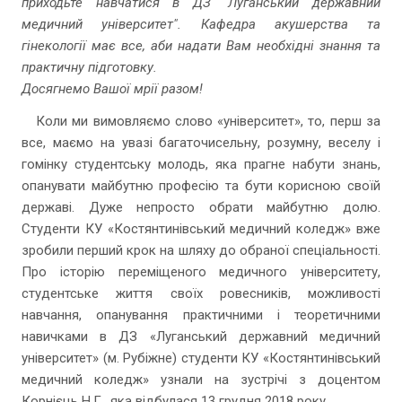
приходьте навчатися в ДЗ "Луганський державний
медичний університет". Кафедра акушерства та
гінекології має все, аби надати Вам необхідні знання та
практичну підготовку.
Досягнемо Вашої мрії разом!
Коли ми вимовляємо слово «університет», то, перш за
все, маємо на увазі багаточисельну, розумну, веселу і
гомінку студентську молодь, яка прагне набути знань,
опанувати майбутню професію та бути корисною своїй
державі. Дуже непросто обрати майбутню долю.
Студенти КУ «Костянтинівський медичний коледж» вже
зробили перший крок на шляху до обраної спеціальності.
Про історію переміщеного медичного університету,
студентське життя своїх ровесників, можливості
навчання, опанування практичними і теоретичними
навичками в ДЗ «Луганський державний медичний
університет» (м. Рубіжне) студенти КУ «Костянтинівський
медичний коледж» узнали на зустрічі з доцентом
Корнієць Н.Г., яка відбулася 13 грудня 2018 року.