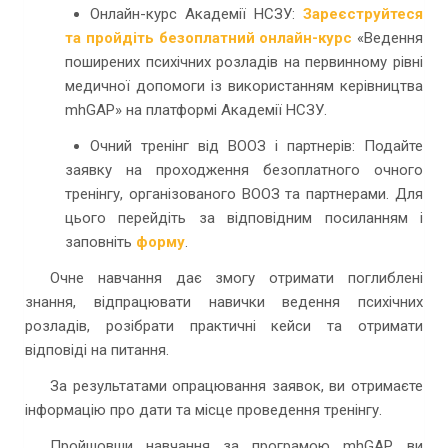
Онлайн-курс Академії НСЗУ:
Зареєструйтеся
та пройдіть безоплатний онлайн-курс
«Ведення
поширених психічних розладів на первинному рівні
медичної допомоги із використанням керівництва
mhGAP» на платформі Академії НСЗУ.
Очний тренінг від ВООЗ і партнерів: Подайте
заявку на проходження безоплатного очного
тренінгу, організованого ВООЗ та партнерами. Для
цього перейдіть за відповідним посиланням і
заповніть
форму
.
Очне навчання дає змогу отримати поглиблені
знання, відпрацювати навички ведення психічних
розладів, розібрати практичні кейси та отримати
відповіді на питання.
За результатами опрацювання заявок, ви отримаєте
інформацію про дати та місце проведення тренінгу.
Пройшовши навчання за програмою mhGAP, ви