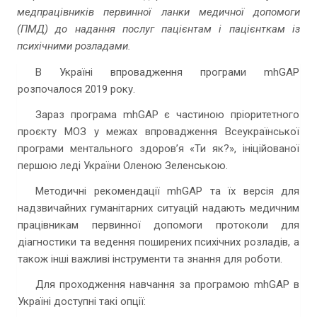
медпрацівників первинної ланки медичної допомоги
(ПМД) до надання послуг пацієнтам і пацієнткам із
психічними розладами.
В Україні впровадження програми mhGAP
розпочалося 2019 року.
Зараз програма mhGAP є частиною пріоритетного
проєкту МОЗ у межах впровадження Всеукраїнської
програми ментального здоров’я «Ти як?», ініційованої
першою леді України Оленою Зеленською.
Методичні рекомендації mhGAP та їх версія для
надзвичайних гуманітарних ситуацій надають медичним
працівникам первинної допомоги протоколи для
діагностики та ведення поширених психічних розладів, а
також інші важливі інструменти та знання для роботи.
Для проходження навчання за програмою mhGAP в
Україні доступні такі опції: