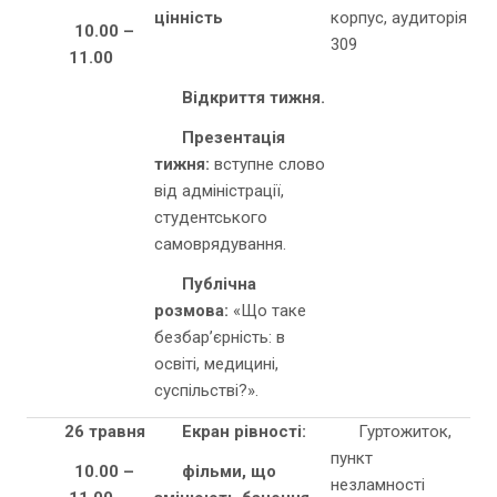
цінність
корпус, аудиторія
10.00 –
309
11.00
Відкриття тижня.
Презентація
тижня:
вступне слово
від адміністрації,
студентського
самоврядування.
Публічна
розмова:
«Що таке
безбар’єрність: в
освіті, медицині,
суспільстві?».
26 травня
Екран рівності:
Гуртожиток,
пункт
10.00 –
фільми, що
незламності