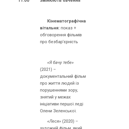
11.00
змінюють бачення
Кінематографічна
вітальня:
показ +
обговорення фільмів
про безбар’єрність
«Я бачу тебе»
(2021) –
документальний фільм
про життя людей із
порушеннями зору,
знятий у межах
ініціативи першої леді
Олени Зеленської.
«Леся»
(2020) –
художній фільм, який