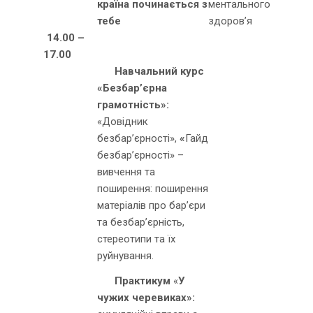
країна починається з
ментального
тебе
здоров’я
14.00 –
17.00
Навчальний курс
«Безбар’єрна
грамотність»:
«Довідник
безбар’єрності»,
«
Гайд
безбар’єрності» –
вивчення та
поширення: поширення
матеріалів про бар’єри
та безбар’єрність,
стереотипи та їх
руйнування.
Практикум
«
У
чужих черевиках»: