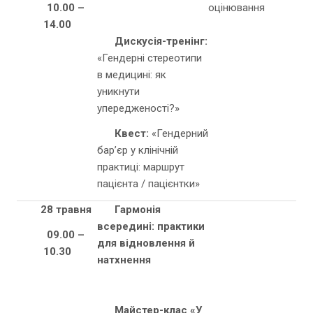
10.00 –
оцінювання
14.00
Дискусія
-тренінг:
«Гендерні стереотипи
в медицині: як
уникнути
упередженості?»
Квест:
«Гендерний
бар’єр у клінічній
практиці: маршрут
пацієнта / пацієнтки»
28 травня
Гармонія
всередині: практики
09.00 –
для відновлення й
10.30
натхнення
Майстер-клас «У