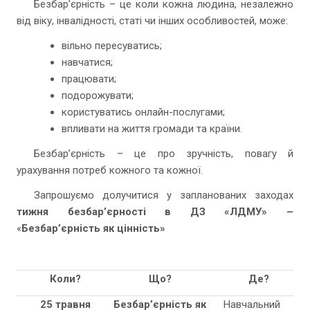
Безбар’єрність – це коли кожна людина, незалежно
від віку, інвалідності, статі чи інших особливостей, може:
вільно пересуватись;
навчатися;
працювати;
подорожувати;
користуватись онлайн-послугами;
впливати на життя громади та країни.
Безбар’єрність – це про зручність, повагу й
урахування потреб кожного та кожної.
Запрошуємо долучитися у запланованих заходах
тижня безбар’єрності в ДЗ «ЛДМУ» –
«
Безбар’єрність як цінність»
Коли?
Що?
Де?
25 травня
Безбар’єрність як
Навчальний