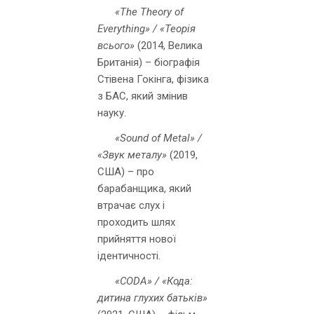
«The Theory of
Everything» / «Теорія
всього»
(2014, Велика
Британія) – біографія
Стівена Гокінга, фізика
з БАС, який змінив
науку.
«Sound of Metal» /
«Звук металу»
(2019,
США) – про
барабанщика, який
втрачає слух і
проходить шлях
прийняття нової
ідентичності.
«CODA» / «Кода:
дитина глухих батьків»