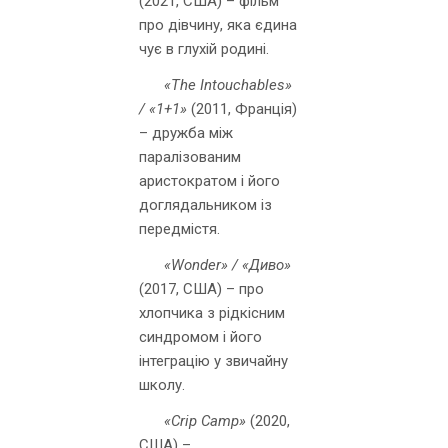
(2021, США) – фільм
про дівчину, яка єдина
чує в глухій родині.
«The Intouchables»
/ «1+1»
(2011, Франція)
– дружба між
паралізованим
аристократом і його
доглядальником із
передмістя.
«Wonder» / «Диво»
(2017, США) – про
хлопчика з рідкісним
синдромом і його
інтеграцію у звичайну
школу.
«Crip Camp»
(2020,
США) –