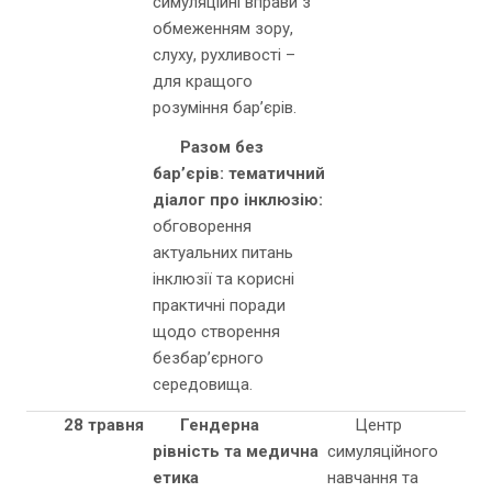
симуляційні вправи з
обмеженням зору,
слуху, рухливості –
для кращого
розуміння бар’єрів.
Р
азом без
бар’єрів: тематичний
діалог про інклюзію
:
обговорення
актуальних питань
інклюзії та корисні
практичні поради
щодо створення
безбар’єрного
середовища.
28 травня
Гендерна
Центр
рівність та медична
симуляційного
етика
навчання та