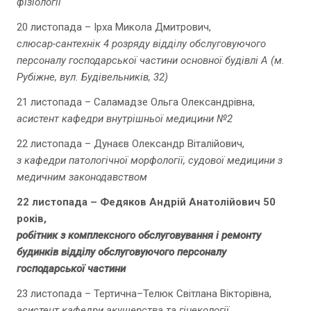
фізіології
20 листопада – Ірха Микола Дмитрович,
слюсар-сантехнік 4 розряду відділу обслуговуючого
персоналу господарської частини основної будівлі А (м.
Рубіжне, вул. Будівельників, 32)
21 листопада – Саламадзе Ольга Олександрівна,
асистент кафедри внутрішньої медицини №2
22 листопада – Дунаєв Олександр Віталійович,
з кафедри патологічної морфології, судової медицини з
медичним законодавством
22
листопада – Федяков Андрій Анатолійович 50
років,
робітник з комплексного обслуговування і ремонту
будинків відділу обслуговуючого персоналу
господарської частини
23 листопада – Тертична–Телюк Світлана Вікторівна,
асистент кафедри акушерства та гінекології