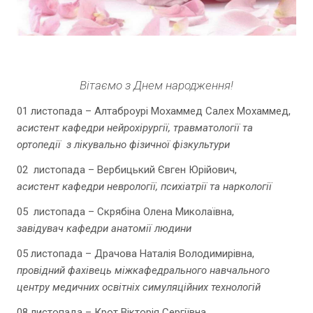
Вітаємо з Днем народження!
01 листопада – Алтаброурі Мохаммед Салех Мохаммед,
асистент кафедри нейрохірургії, травматології та
ортопедії з лікувально фізичної фізкультури
02 листопада – Вербицький Євген Юрійович,
асистент кафедри неврології, психіатрії та наркології
05 листопада – Скрябіна Олена Миколаївна,
завідувач кафедри анатомії людини
05 листопада – Драчова Наталія Володимирівна,
провідний фахівець міжкафедрального навчального
центру медичних освітніх симуляційних технологій
08 листопада – Крот Вікторія Сергіївна,