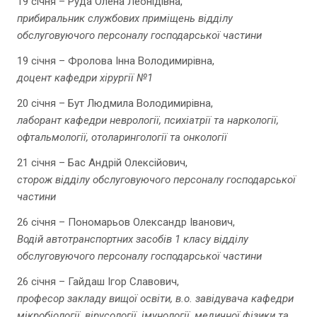
19 січня – Руда Олена Леонідівна,
прибиральник службових приміщень відділу
обслуговуючого персоналу господарської частини
19 січня – Фролова Інна Володимирівна,
доцент кафедри хірургії №1
20 січня – Бут Людмила Володимирівна,
лаборант кафедри неврології, психіатрії та наркології,
офтальмології, отоларингології та онкології
21 січня – Бас Андрій Олексійович,
сторож відділу обслуговуючого персоналу господарської
частини
26 січня – Пономарьов Олександр Іванович,
Водій автотранспортних засобів 1 класу відділу
обслуговуючого персоналу господарської частини
26 січня – Гайдаш Ігор Славович,
професор закладу вищої освіти, в.о. завідувача кафедри
мікробіології, вірусології, імунології, медичної фізики та