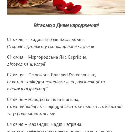
Вітаємо з Днем народження!
01 січня – Гайдаш Віталій Васильович,
Сторож гуртожитку господарської частини
01 січня – Миргородська Яна Сергіївна,
діловод канцелярії
02 січня
–
Єфремова Валерія В’ячеславівна,
асистент кафедри технології ліків, організації та
економіки фармації
04 січня – Насєдкіна Інеса Іванівна,
старший лаборант кафедри іноземних мов з латинською
та українською мовами
04 січня
–
Карандаш Надія Петрівна,
асистент кафедри інтенсивної терапії, невідкладних