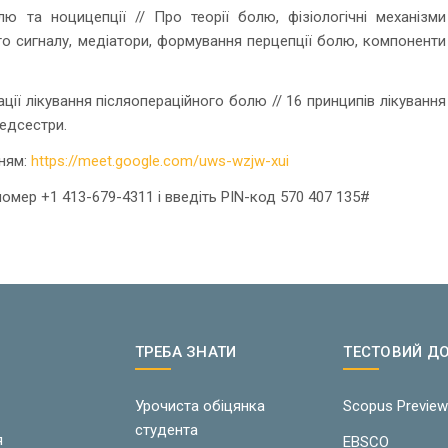
ю та ноцицепції // Про теорії болю, фізіологічні механізми
о сигналу, медіатори, формування перцепції болю, компоненти
ції лікування післяопераційного болю // 16 принципів лікування
медсестри.
нням:
https://meet.google.com/uws-wzjw-xui
омер +1 413-679-4311 і введіть PIN-код 570 407 135#
ТРЕБА ЗНАТИ
ТЕСТОВИЙ Д
Урочиста обіцянка
Scopus Previe
студента
я
EBSCO