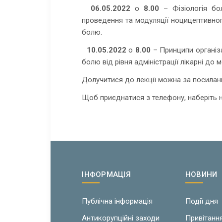
06.05.2022
о
8.00
– Фізіологія бол
проведення та модуляції ноцицептивног
болю.
10.05.2022
о
8.00
– Принципи організа
болю від рівня адміністрації лікарні до 
Долучитися до лекції можна за посила
Щоб приєднатися з телефону, наберіть н
ІНФОРМАЦІЯ
НОВИНИ
Публічна інформація
Події дня
Антикорупційні заходи
Привітанн