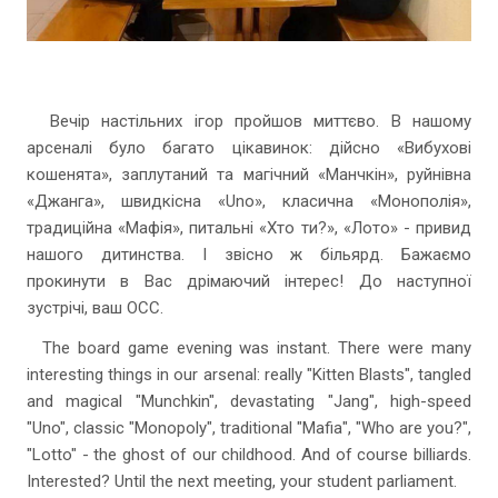
Вечір настільних ігор пройшов миттєво. В нашому
арсеналі було багато цікавинок: дійсно «Вибухові
кошенята», заплутаний та магічний «Манчкін», руйнівна
«Джанга», швидкісна «Uno», класична «Монополія»,
традиційна «Мафія», питальні «Хто ти?», «Лото» - привид
нашого дитинства. І звісно ж більярд. Бажаємо
прокинути в Вас дрімаючий інтерес! До наступної
зустрічі, ваш ОСС.
The board game evening was instant. There were many
interesting things in our arsenal: really "Kitten Blasts", tangled
and magical "Munchkin", devastating "Jang", high-speed
"Uno", classic "Monopoly", traditional "Mafia", "Who are you?",
"Lotto" - the ghost of our childhood. And of course billiards.
Interested? Until the next meeting, your student parliament.