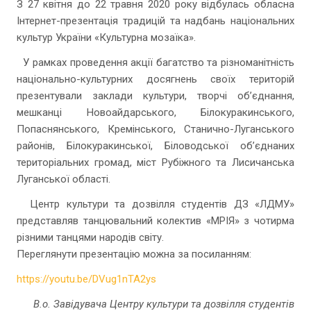
З 27 квітня до 22 травня 2020 року відбулась обласна
Інтернет-презентація традицій та надбань національних
культур України «Культурна мозаїка».
У рамках проведення акції багатство та різноманітність
національно-культурних досягнень своїх територій
презентували заклади культури, творчі об’єднання,
мешканці Новоайдарського, Білокуракинського,
Попаснянського, Кремінського, Станично-Луганського
районів, Білокуракинської, Біловодської об’єднаних
територіальних громад, міст Рубіжного та Лисичанська
Луганської області.
Центр культури та дозвілля студентів ДЗ «ЛДМУ»
представляв танцювальний колектив «МРІЯ» з чотирма
різними танцями народів світу.
Переглянути презентацію можна за посиланням:
https://youtu.be/DVug1nTA2ys
В.о. Завідувача Центру культури та дозвілля студентів